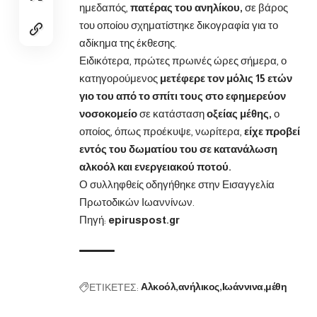
ημεδαπός,
πατέρας του ανηλίκου,
σε βάρος
του οποίου σχηματίστηκε δικογραφία για το
αδίκημα της έκθεσης.
Ειδικότερα, πρώτες πρωινές ώρες σήμερα, ο
κατηγορούμενος
μετέφερε τον μόλις 15 ετών
γιο του από το σπίτι τους στο εφημερεύον
νοσοκομείο
σε κατάσταση
οξείας μέθης,
ο
οποίος, όπως προέκυψε, νωρίτερα,
είχε προβεί
εντός του δωματίου του σε κατανάλωση
αλκοόλ και ενεργειακού ποτού.
Ο συλληφθείς οδηγήθηκε στην Εισαγγελία
Πρωτοδικών Ιωαννίνων.
Πηγή:
epiruspost.gr
ΕΤΙΚΕΤΕΣ:
Αλκοόλ
ανήλικος
Ιωάννινα
μέθη