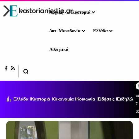
Αρχική
Καστοριά
Δυτ. Μακεδονία
Ελλάδα
Αθλητικά
Π
Α
Ελλάδα
Καστοριά
Οικονομία
Κοινωνία
Ειδήσεις
Εκδηλώσει
7,
2