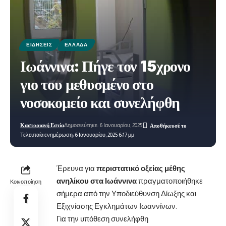
ΕΙΔΉΣΕΙΣ
ΕΛΛΆΔΑ
Ιωάννινα: Πήγε τον 15χρονο
γιο του μεθυσμένο στο
νοσοκομείο και συνελήφθη
Καστοριανή Εστία
Δημοσιεύτηκε: 6 Ιανουαρίου, 2025
Τελευταία ενημέρωση: 6 Ιανουαρίου, 2025 6:17 μμ
Έρευνα για
περιστατικό οξείας μέθης
ανηλίκου στα Ιωάννινα
πραγματοποιήθηκε
Κοινοποίηση
σήμερα από την Υποδιεύθυνση Δίωξης και
Εξιχνίασης Εγκλημάτων Ιωαννίνων.
Για την υπόθεση συνελήφθη