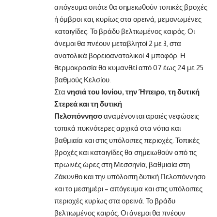
απόγευμα οπότε θα σημειωθούν τοπικές βροχές
ή όμβροι και, κυρίως στα ορεινά, μεμονωμένες
καταιγίδες. Το βράδυ βελτιωμένος καιρός. Οι
άνεμοι θα πνέουν μεταβλητοί 2 με 3, στα
ανατολικά βορειοανατολικοί 4 μποφόρ. Η
θερμοκρασία θα κυμανθεί από 07 έως 24 με 25
βαθμούς Κελσίου.
Στα
νησιά του Ιονίου, την Ήπειρο, τη δυτική
Στερεά και τη δυτική
Πελοπόννησο
αναμένονται αραιές νεφώσεις
τοπικά πυκνότερες αρχικά στα νότια και
βαθμιαία και στις υπόλοιπες περιοχές. Τοπικές
βροχές και καταιγίδες θα σημειωθούν από τις
πρωινές ώρες στη Μεσσηνία, βαθμιαία στη
Ζάκυνθο και την υπόλοιπη δυτική Πελοπόννησο
και το μεσημέρι – απόγευμα και στις υπόλοιπες
περιοχές κυρίως στα ορεινά. Το βράδυ
βελτιωμένος καιρός. Οι άνεμοι θα πνέουν