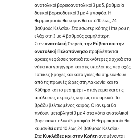
ανατολικοί βορειοανατολικοί 3 με 5, βαθμιαία
δυτικοί βορειοδυτικοί 3 με 4 μποφόρ. Η
θερμοκρασία θα κυμανθεί από 10 έως 24
βαθμούς Κελσίου. Στο εσωτερικό της Ηπείρου η
ελάχιστη 3 με 4 βαθμούς χαμηλότερη.
Στην
ανατολική Στερεά, την Εύβοια και την
ανατολική Πελοπόννησο
προβλέπονται
αραιές νεφώσεις τοπικά πυκνότερες αρχικά στα
νότια και γρηήγορα και στις υπόλοιπες περιοχές.
Τοπικές βροχές και καταιγίδες θα σημειωθούν
από τις πρωινές ώρες στη Λακωνία και τα
Κύθηρα και το μεσημέρι – απόγευμα και στις
υπόλοιπες περιοχές κυρίως στα ορεινά. Το
βράδυ βελτιωμένος καιρός. Οι άνεμοι θα
πνέουν μεταβλητοί 3 με 4 στα νότια ανατολικοί
βορειοανατολικοί 5 μποφόρ. Η θερμοκρασία θα
κυμανθεί από 10 έως 24 βαθμούς Κελσίου.
Στις
Κυκλάδες και στην Κρήτη
αναμένονται