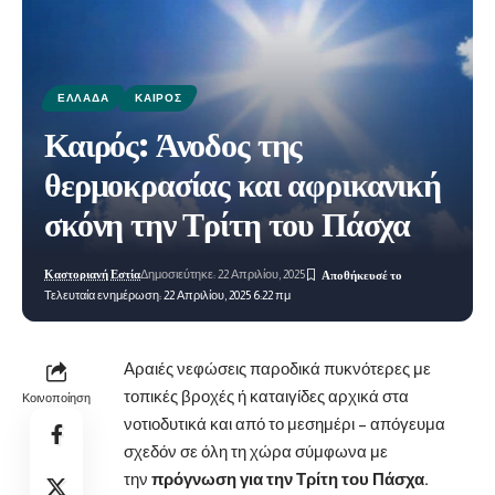
ΕΛΛΆΔΑ
ΚΑΙΡΌΣ
Καιρός: Άνοδος της
θερμοκρασίας και αφρικανική
σκόνη την Τρίτη του Πάσχα
Καστοριανή Εστία
Δημοσιεύτηκε: 22 Απριλίου, 2025
Τελευταία ενημέρωση: 22 Απριλίου, 2025 6:22 πμ
Αραιές νεφώσεις παροδικά πυκνότερες με
τοπικές βροχές ή καταιγίδες αρχικά στα
Κοινοποίηση
νοτιοδυτικά και από το μεσημέρι – απόγευμα
σχεδόν σε όλη τη χώρα σύμφωνα με
την
πρόγνωση για την Τρίτη του Πάσχα.