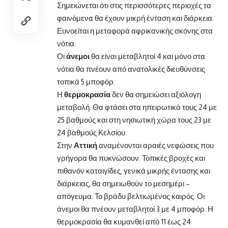
Σημειώνεται ότι στις περισσότερες περιοχές τα
φαινόμενα θα έχουν μικρή ένταση και διάρκεια.
Ευνοείται η μεταφορά αφρικανικής σκόνης στα
νότια.
Οι
άνεμοι
θα είναι μεταβλητοί 4 και μόνο στα
νότια θα πνέουν από ανατολικές διευθύνσεις
τοπικά 5 μποφόρ.
Η
θερμοκρασία
δεν θα σημειώσει αξιόλογη
μεταβολή. Θα φτάσει στα ηπειρωτικά τους 24 με
25 βαθμούς και στη νησιωτική χώρα τους 23 με
24 βαθμούς Κελσίου.
Στην
Αττική
αναμένονται αραιές νεφώσεις που
γρήγορα θα πυκνώσουν. Τοπικές βροχές και
πιθανόν καταιγίδες, γενικά μικρής έντασης και
διάρκειας, θα σημειωθούν το μεσημέρι –
απόγευμα. Το βράδυ βελτιωμένος καιρός. Οι
άνεμοι θα πνέουν μεταβλητοί 3 με 4 μποφόρ. Η
θερμοκρασία θα κυμανθεί από 11 έως 24