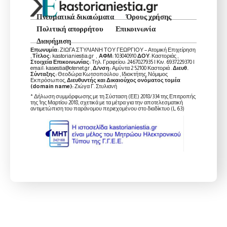
Πνευματικά δικαιώματα
Όρους χρήσης
Πολιτική απορρήτου
Επικοινωνία
Διαφήμιση
Επωνυμία:
ΖΙΩΓΑ ΣΤΥΛΙΑΝΗ ΤΟΥ ΓΕΩΡΓΙΟΥ – Ατομική Επιχείρηση
,
Τίτλος:
kastorianiestia.gr ,
ΑΦΜ:
103040910
ΔΟΥ
: Καστοριάς ,
Στοιχεία Επικοινωνίας:
Τηλ. Γραφείου: 2467027935 | Κιν. 6937229370 |
email: kasestia@otenet.gr ,
Δ/νση:
Αμύντα 2 52100 Καστοριά .
Διευθ.
Σύνταξης:
Θεοδώρα Κωτσοπούλου , Ιδιοκτήτης, Νόμιμος
Εκπρόσωπος,
Διευθυντής και Δικαιούχος ονόματος τομέα
(domain name):
Ζιώγα Γ. Στυλιανή
* Δήλωση συμμόρφωσης με τη Σύσταση (ΕΕ) 2018/334 της Επιτροπής
της 1ης Μαρτίου 2018, σχετικά με τα μέτρα για την αποτελεσματική
αντιμετώπιση του παράνομου περιεχομένου στο διαδίκτυο (L 63)