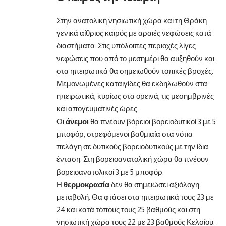
Στην ανατολική νησιωτική χώρα και τη Θράκη
γενικά αίθριος καιρός με αραιές νεφώσεις κατά
διαστήματα. Στις υπόλοιπες περιοχές λίγες
νεφώσεις που από το μεσημέρι θα αυξηθούν και
στα ηπειρωτικά θα σημειωθούν τοπικές βροχές.
Μεμονωμένες καταιγίδες θα εκδηλωθούν στα
ηπειρωτικά, κυρίως στα ορεινά, τις μεσημβρινές
και απογευματινές ώρες.
Οι
άνεμοι
θα πνέουν βόρειοι βορειοδυτικοί 3 με 5
μποφόρ, στρεφόμενοι βαθμιαία στα νότια
πελάγη σε δυτικούς βορειοδυτικούς με την ίδια
ένταση. Στη βορειοανατολική χώρα θα πνέουν
βορειοανατολικοί 3 με 5 μποφόρ.
Η
θερμοκρασία
δεν θα σημειώσει αξιόλογη
μεταβολή. Θα φτάσει στα ηπειρωτικά τους 23 με
24 και κατά τόπους τους 25 βαθμούς και στη
νησιωτική χώρα τους 22 με 23 βαθμούς Κελσίου.